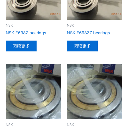
NSK
NSK
NSK F698Z bearings
NSK F698ZZ bearings
阅读更多
阅读更多
NSK
NSK