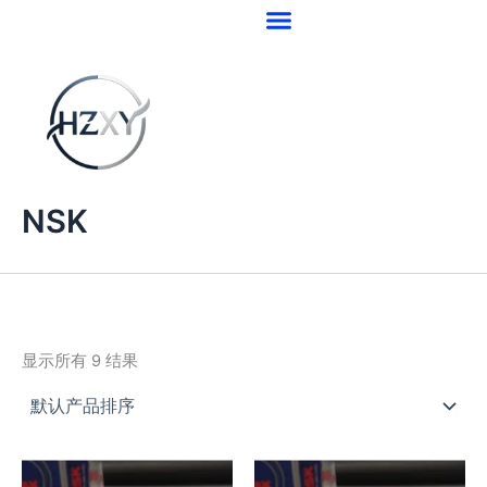
跳
至
内
容
NSK
显示所有 9 结果